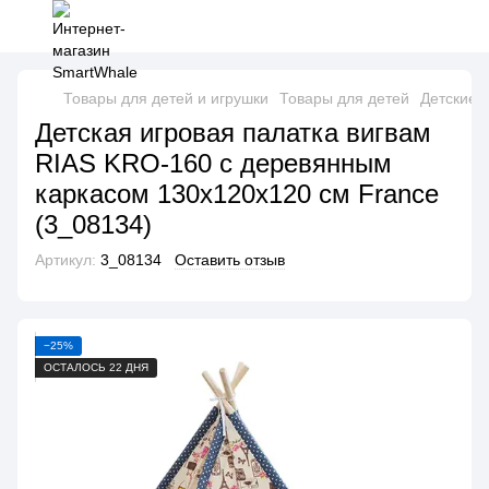
Товары для детей и игрушки
Товары для детей
Детские 
Детская игровая палатка вигвам
RIAS KRO-160 с деревянным
каркасом 130x120x120 см France
(3_08134)
Артикул:
3_08134
Оставить отзыв
−25%
ОСТАЛОСЬ 22 ДНЯ