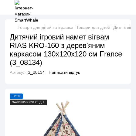
Товари для дітей та іграшки
Товари для дітей
Дитячі вігв
Дитячий ігровий намет вігвам
RIAS KRO-160 з дерев'яним
каркасом 130x120x120 см France
(3_08134)
Артикул:
3_08134
Написати відгук
−25%
ЗАЛИШИЛОСЯ 23 ДНІ