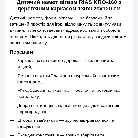
Дитячий намет вігвам RIAS KRO-160 з
дерев'яним каркасом 130x120x120 см
Дитячий намет у формі вігваму — це безпечний та
затишний простір для ігор, відпочинку та розвитку уяви
дитини. Її легко встановити вдома або взяти з собою в
подорож. Підходить для дітей різного віку завдяки кільком
варіантам розміру.
Переваги:
Каркас з натурального дерева — екологічний та
міцний;
Фіксація верхньої частини шнурком або гвинтовим
фіксатором;
М'яка бавовняна тканина — безпечна, нетоксична,
без запаху;
Добра вентиляція завдяки віконцю з декоративною
перегородкою;
Шторки з зав'язками — зручно відкриваються та
фіксуються;
Складна конструкція — зручно зберігати та