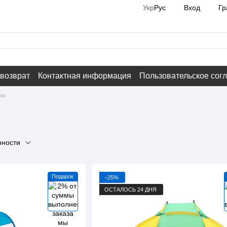
Вход
Гр
Укр
Рус
 возврат
Контактная информация
Пользовательское сог
ры
рности
Подарок
−25%
ОСТАЛОСЬ 24 ДНЯ