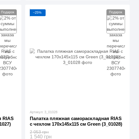
Подарок
Подарок
−25%
Артикул: 3_01028
я RIAS
Палатка пляжная самораскладная RIAS
1027)
с чехлом 170x145x115 см Green (3_01028)
2 053 грн
1 540 грн