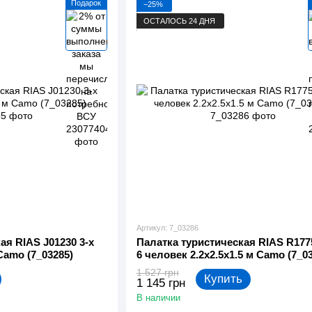
Подарок
−25%
ОСТАЛОСЬ 24 ДНЯ
Артикул: 7_03286
ая RIAS J01230 3-х
Палатка туристическая RIAS R177
Camo (7_03285)
6 человек 2.2x2.5x1.5 м Camo (7_0
1 527 грн
Купить
1 145 грн
В наличии