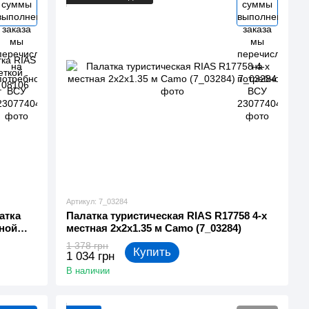
Артикул: 7_03284
атка
Палатка туристическая RIAS R17758 4-х
тной
местная 2x2x1.35 м Camo (7_03284)
8106)
1 378 грн
Купить
1 034 грн
В наличии