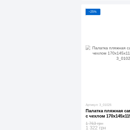
−25%
Артикул: 3_01026
Палатка пляжная са
с чехлом 170x145x115
1 763 грн
1 322 грн