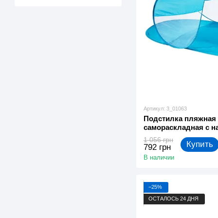
Артикул: 3_01063
Подстилка пляжная
самораскладная с н
Blue (3_01063)
1 056 грн
Купить
792 грн
В наличии
−25%
ОСТАЛОСЬ 24 ДНЯ