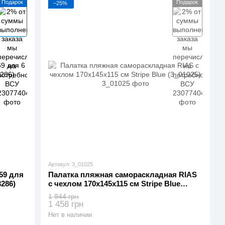
Подарок
Подарок
−25%
Артикул: 3_01025
59 для
Палатка пляжная самораскладная RIAS
3286)
с чехлом 170x145x115 см Stripe Blue
(3_01025)
1 944 грн
1 458 грн
Нет в наличии