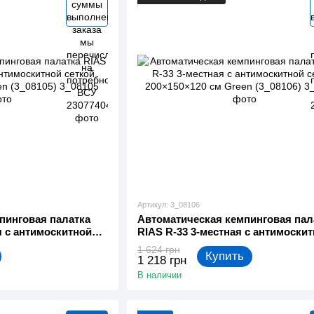
Артикул: 3_08106
пинговая палатка
Автоматическая кемпинговая пал
я с антимоскитной
RIAS R-33 3-местная с антимоски
м Green (3_08105)
сеткой 200×150×120 см Green (3_0
1 624 грн
Купить
1 218 грн
В наличии