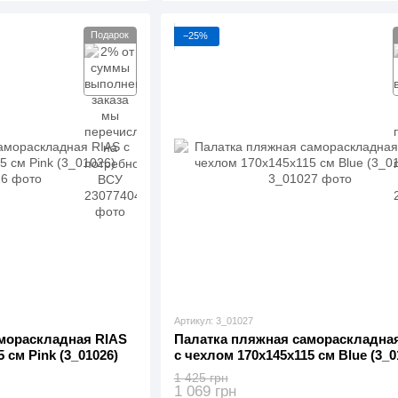
Подарок
−25%
Артикул: 3_01027
мораскладная RIAS
Палатка пляжная самораскладна
 см Pink (3_01026)
с чехлом 170x145x115 см Blue (3_0
1 425 грн
1 069 грн