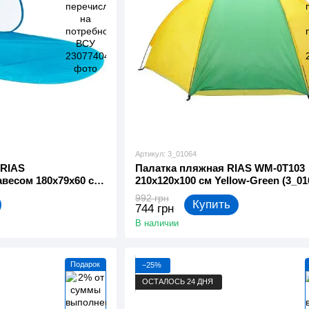
Артикул: 3_01064
 RIAS
Палатка пляжная RIAS WM-0T103
авесом 180х79х60 см
210х120х100 см Yellow-Green (3_01
992 грн
Купить
744 грн
В наличии
Подарок
−25%
ОСТАЛОСЬ 24 ДНЯ