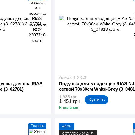
Артикул: 3_04813
ушка для сна RIAS
Подушка для младенцев RIAS NJ-
e (3_02781)
сеткой 70x30см White-Grey (3_0481
1 935 грн
Купить
1 451 грн
В наличии
Подарок
−25%
ОСТАЛОСЬ 24 ДНЯ