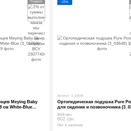
Подарок
−25%
Артикул: 3_03648
нцев Meying Baby
Ортопедическая подушка Pure Po
38 см White-Blue
для сидения и позвоночника (3_0
803 грн
602 грн
Нет в наличии