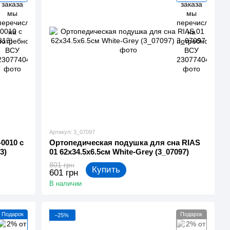
Артикул: 3_07097
0010 с
Ортопедическая подушка для сна RIAS
3)
01 62х34.5х6.5см White-Grey (3_07097)
801 грн
Купить
601 грн
В наличии
Подарок
Подарок
−25%