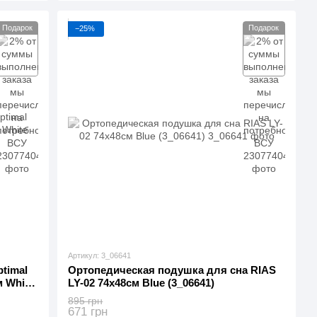
Подарок
Подарок
−25%
Артикул: 3_06641
timal
Ортопедическая подушка для сна RIAS
м White
LY-02 74x48см Blue (3_06641)
895 грн
671 грн