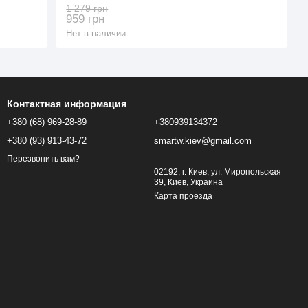
Blue (3_07429)
1 279 грн
959 грн
Нет в наличии
Контактная информация
+380 (68) 969-28-89
+380939134372
+380 (93) 913-43-72
smartw.kiev@gmail.com
Перезвонить вам?
02192, г. Киев, ул. Миропольская
39, Киев, Украина
Карта проезда