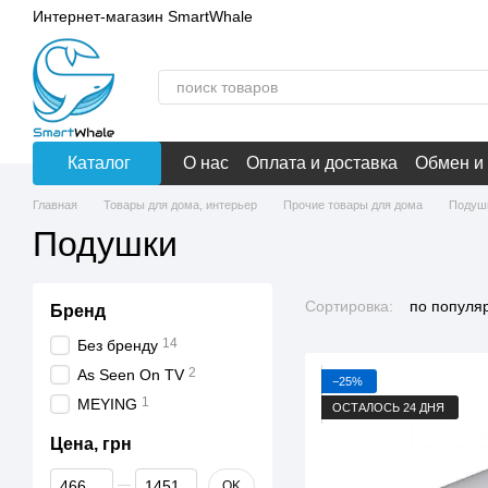
Перейти к основному контенту
Интернет-магазин SmartWhale
Каталог
О нас
Оплата и доставка
Обмен и
Главная
Товары для дома, интерьер
Прочие товары для дома
Подуш
Подушки
Сортировка:
по популя
Бренд
14
Без бренду
2
As Seen On TV
−25%
1
MEYING
ОСТАЛОСЬ 24 ДНЯ
Цена, грн
От Цена, грн
До Цена, грн
OK