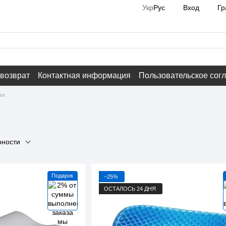
Вход
Гр
Укр
Рус
 возврат
Контактная информация
Пользовательское сог
ки
рности
Подарок
−25%
ОСТАЛОСЬ 24 ДНЯ