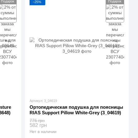
Подарок
Подарок
−25%
Артикул: 3_04619
sture
Ортопедическая подушка для поясницы
3648)
RIAS Support Pillow White-Grey (3_04619)
776 грн
582 грн
Нет в наличии