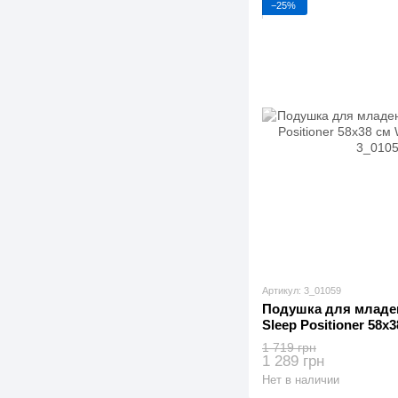
−25%
Артикул: 3_01059
Подушка для младе
Sleep Positioner 58х
(3_01059)
1 719 грн
1 289 грн
Нет в наличии