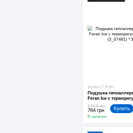
Артикул: 3_07481
Подушка гипоаллерг
Feran Ice с терморе
White (3_07481) *
1 019 грн
Купить
764 грн
В наличии