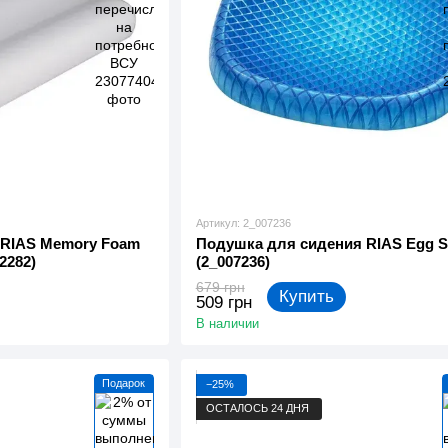
Артикул: 2_007236
 RIAS Memory Foam
Подушка для сидения RIAS Egg Si
2282)
(2_007236)
679 грн
Купить
509 грн
В наличии
Подарок
−25%
ОСТАЛОСЬ 24 ДНЯ