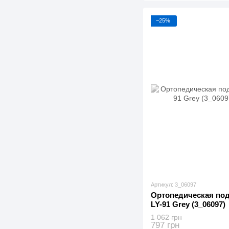
−25%
Артикул: 3_06097
Ортопедическая под
LY-91 Grey (3_06097)
1 062 грн
797 грн