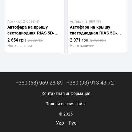
Артикул: 2_009848
Артикул: 2_009799
Автофара на крышу
Автофара на крышу
светодиодная RIAS 5D-
светодиодная RIAS 5D-
180W-SPOT 60 LED
144W-MIX 48 LED
2 654 грн
2 071 грн
3 539 грн
2 761 грн
710х70х80мм (2_009848)
570х70х80мм (2_009799)
Нет в наличии
Нет в наличии
+380 (68) 969-28-89
+380 (93) 913-43-72
Контактная информация
Полная версия сайта
© 2026
Укр
Рус