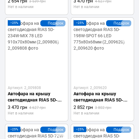
2 654 грн
3 470 грн
3 539 грн
4 627 грн
710х70х80мм (2_009693)
910х70х80мм (2_009849)
Нет в наличии
Нет в наличии
−25%
Подарок
−25%
Подарок
Артикул: 2_009808
Артикул: 2_009620
Автофара на крышу
Автофара на крышу
светодиодная RIAS 5D-
светодиодная RIAS 5D-
234W-MIX 78 LED
198W-SPOT 66 LED
3 470 грн
2 852 грн
4 627 грн
3 802 грн
910х70х80мм (2_009808)
775х80х68мм (2_009620)
Нет в наличии
Нет в наличии
−25%
Подарок
−25%
Подарок