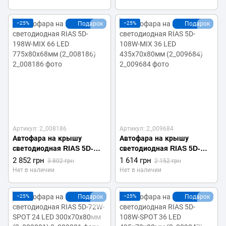
−25%
Подарок
−25%
Подарок
Артикул: 2_008186
Артикул: 2_009684
Автофара на крышу
Автофара на крышу
светодиодная RIAS 5D-
светодиодная RIAS 5D-
198W-MIX 66 LED
108W-MIX 36 LED
2 852 грн
1 614 грн
3 802 грн
2 152 грн
775х80х68мм (2_008186)
435х70х80мм (2_009684)
Нет в наличии
Нет в наличии
−25%
Подарок
−25%
Подарок