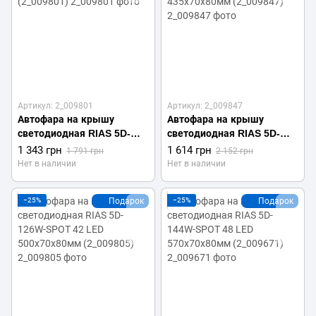
Артикул: 2_009801
Артикул: 2_009847
Автофара на крышу
Автофара на крышу
светодиодная RIAS 5D-
светодиодная RIAS 5D-
72W-SPOT 24 LED
108W-SPOT 36 LED
1 343 грн
1 614 грн
1 791 грн
2 152 грн
300х70х80мм (2_009801)
435х70х80мм (2_009847)
Нет в наличии
Нет в наличии
−25%
Подарок
−25%
Подарок