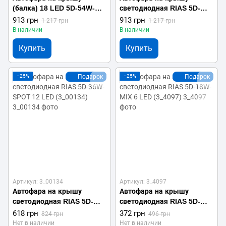
(балка) 18 LED 5D-54W-
светодиодная RIAS 5D-
MIX 235х70х80мм
54W-SPOT 18 LED
913 грн
913 грн
1 217 грн
1 217 грн
(2_008159)
235х70х80мм (2_009619)
В наличии
В наличии
Купить
Купить
−25%
Подарок
−25%
Подарок
Артикул: 3_00134
Артикул: 3_4097
Автофара на крышу
Автофара на крышу
светодиодная RIAS 5D-
светодиодная RIAS 5D-
36W-SPOT 12 LED
18W-MIX 6 LED (3_4097)
618 грн
372 грн
824 грн
496 грн
(3_00134)
Нет в наличии
Нет в наличии