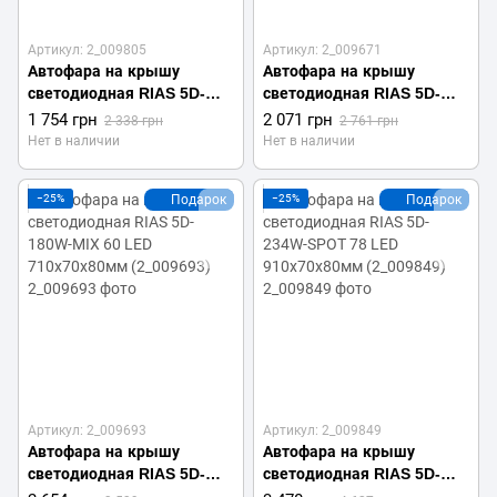
Артикул: 2_009805
Артикул: 2_009671
Автофара на крышу
Автофара на крышу
светодиодная RIAS 5D-
светодиодная RIAS 5D-
126W-SPOT 42 LED
144W-SPOT 48 LED
1 754 грн
2 071 грн
2 338 грн
2 761 грн
500х70х80мм (2_009805)
570х70х80мм (2_009671)
Нет в наличии
Нет в наличии
−25%
Подарок
−25%
Подарок
Артикул: 2_009693
Артикул: 2_009849
Автофара на крышу
Автофара на крышу
светодиодная RIAS 5D-
светодиодная RIAS 5D-
180W-MIX 60 LED
234W-SPOT 78 LED