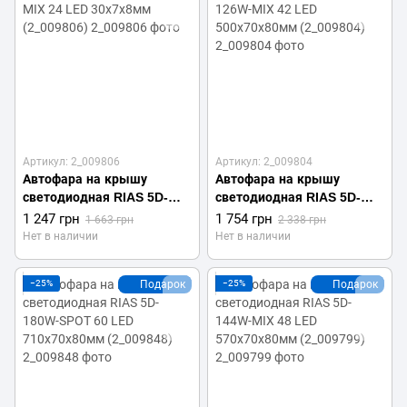
Артикул: 2_009806
Артикул: 2_009804
Автофара на крышу
Автофара на крышу
светодиодная RIAS 5D-
светодиодная RIAS 5D-
72W-MIX 24 LED 30х7х8мм
126W-MIX 42 LED
1 247 грн
1 754 грн
1 663 грн
2 338 грн
(2_009806)
500х70х80мм (2_009804)
Нет в наличии
Нет в наличии
−25%
Подарок
−25%
Подарок