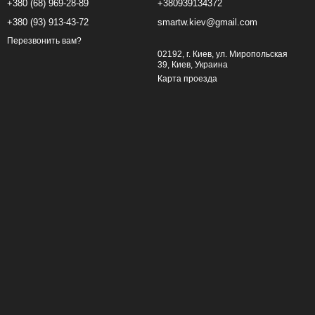
+380 (68) 969-28-89
+380939134372
+380 (93) 913-43-72
smartw.kiev@gmail.com
Перезвонить вам?
02192, г. Киев, ул. Миропольская
39, Киев, Украина
Карта проезда