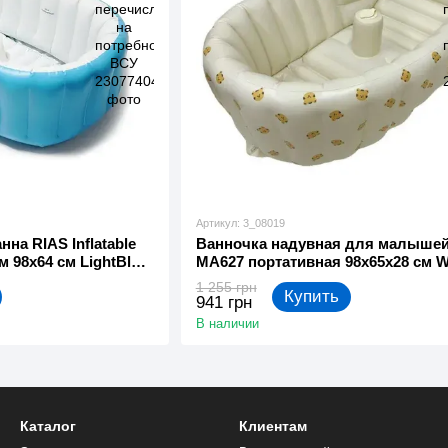
Артикул: 3_08019
на RIAS Inflatable
Ванночка надувная для малышей
м 98x64 см LightBlue
MA627 портативная 98x65x28 см W
(3_08019)
1 255 грн
Купить
941 грн
В наличии
Каталог
Клиентам