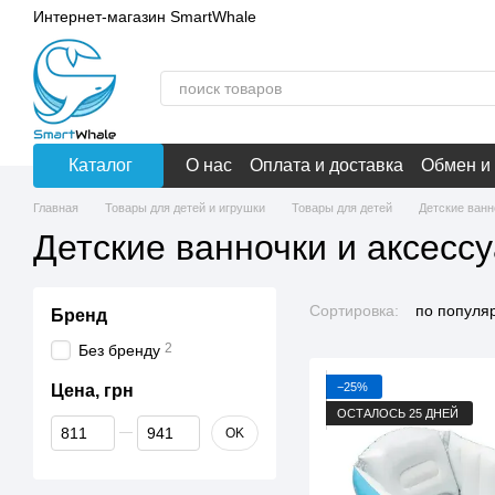
Перейти к основному контенту
Интернет-магазин SmartWhale
Каталог
О нас
Оплата и доставка
Обмен и
Главная
Товары для детей и игрушки
Товары для детей
Детские ванн
Детские ванночки и аксесс
Сортировка:
по популя
Бренд
2
Без бренду
−25%
Цена, грн
ОСТАЛОСЬ 25 ДНЕЙ
От Цена, грн
До Цена, грн
OK