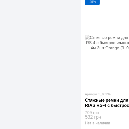
−25%
Артикул: 3_06234
Стяжные ремни для 
RIAS RS-4 с быстр
250кг 25мм х 4м 2шт 
709 грн
532 грн
Нет в наличии