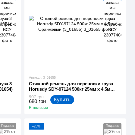
Артикул: 3_01655
уза 3
Стяжной ремень для переноски груза
01654)
Horusdy SDY-97124 500кг 25мм х 4.5м
Оранжевый (3_01655)
907 грн
Купить
680 грн
В наличии
Подарок
Подарок
−25%