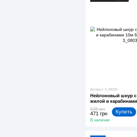
Артикул: 3_08036
Нейлоновый шнур с
жилой и карабинами
(3_08036)
628 грн
Купить
471 грн
В наличии