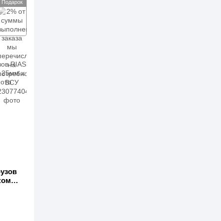
Подарок
рузов
ком