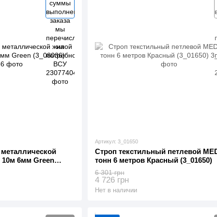
Артикул: 3_01650
 металлической
Строп текстильный петлевой ME
 10м 6мм Green
тонн 6 метров Красный (3_01650)
6 301 грн
4 726 грн
Нет в наличии