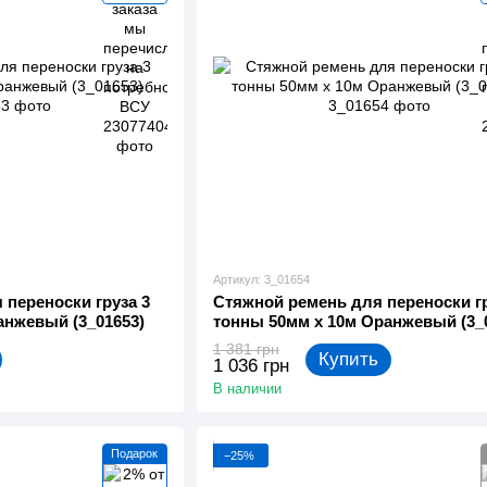
Артикул: 3_01654
 переноски груза 3
Стяжной ремень для переноски гр
анжевый (3_01653)
тонны 50мм х 10м Оранжевый (3_
1 381 грн
Купить
1 036 грн
В наличии
Подарок
−25%