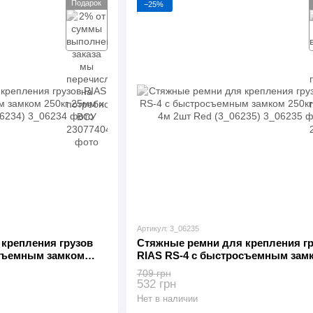
Подарок
−25%
Артикул: 3_06235
крепления грузов
Стяжные ремни для крепления г
осъемным замком
RIAS RS-4 с быстросъемным зам
Orange (3_06234)
250кг 25мм х 4м 2шт Red (3_06235)
709 грн
532 грн
Нет в наличии