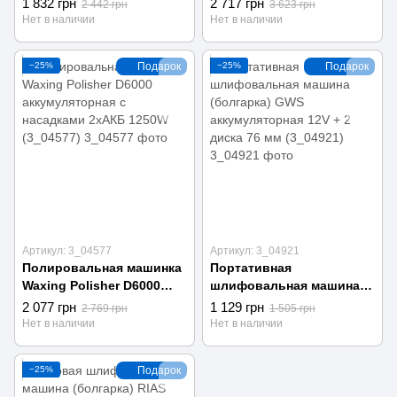
1 832 грн
2 717 грн
2 442 грн
3 623 грн
насадками 1250W
аккумуляторная 2 АКБ в
Нет в наличии
Нет в наличии
(3_03720)
кейсе (3_04415)
−25%
Подарок
−25%
Подарок
Артикул: 3_04577
Артикул: 3_04921
Полировальная машинка
Портативная
Waxing Polisher D6000
шлифовальная машина
аккумуляторная с
(болгарка) GWS
2 077 грн
1 129 грн
2 769 грн
1 505 грн
насадками 2хАКБ 1250W
аккумуляторная 12V + 2
Нет в наличии
Нет в наличии
(3_04577)
диска 76 мм (3_04921)
−25%
Подарок