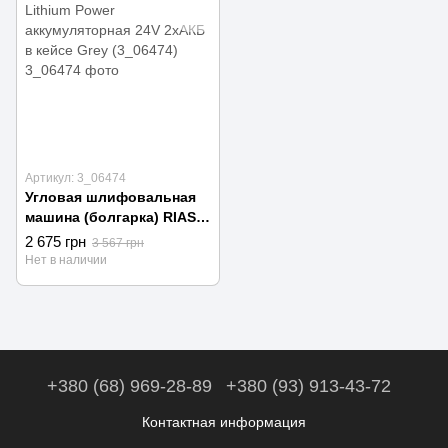
Артикул: 3_06474
Угловая шлифовальная
машина (болгарка) RIAS
Lithium Power
2 675 грн
3 567 грн
аккумуляторная 24V
Нет в наличии
2хАКБ в кейсе Grey
(3_06474)
+380 (68) 969-28-89
+380 (93) 913-43-72
Контактная информация