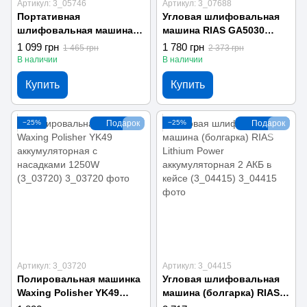
Артикул: 3_05746
Артикул: 3_07688
Портативная
Угловая шлифовальная
шлифовальная машина
машина RIAS GA5030
(болгарка) GWS
проводная 720W 125 мм
1 099 грн
1 780 грн
1 465 грн
2 373 грн
аккумуляторная 12V + 2
Blue (3_07688)
В наличии
В наличии
диска 76 мм + 2 АКБ
Купить
Купить
(3_05746)
−25%
Подарок
−25%
Подарок
Артикул: 3_03720
Артикул: 3_04415
Полировальная машинка
Угловая шлифовальная
Waxing Polisher YK49
машина (болгарка) RIAS
аккумуляторная с
Lithium Power