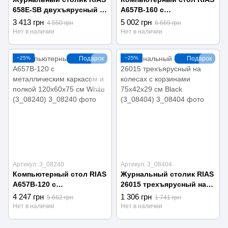
658E-SB двухъярусный с
A657B-160 с
принтом 120x60x42 см
металлическим каркасом
3 413 грн
5 002 грн
4 550 грн
6 669 грн
Black (3_08202)
160x60x75 см Black
Нет в наличии
Нет в наличии
(3_08203)
−25%
Подарок
−25%
Подарок
Артикул: 3_08240
Артикул: 3_08404
Компьютерный стол RIAS
Журнальный столик RIAS
A657B-120 с
26015 трехъярусный на
металлическим каркасом
колесах с корзинами
4 247 грн
1 306 грн
5 662 грн
1 741 грн
и полкой 120x60x75 см
75x42x29 см Black
Нет в наличии
Нет в наличии
White (3_08240)
(3_08404)