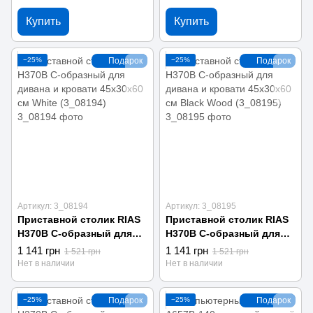
Купить
Купить
−25%
Подарок
−25%
Подарок
Артикул: 3_08194
Артикул: 3_08195
Приставной столик RIAS
Приставной столик RIAS
H370B С-образный для
H370B С-образный для
дивана и кровати
дивана и кровати
1 141 грн
1 141 грн
1 521 грн
1 521 грн
45x30x60 см White
45x30x60 см Black Wood
Нет в наличии
Нет в наличии
(3_08194)
(3_08195)
−25%
Подарок
−25%
Подарок