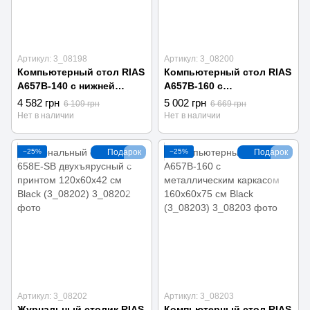
Артикул: 3_08198
Артикул: 3_08200
Компьютерный стол RIAS
Компьютерный стол RIAS
A657B-140 с нижней
A657B-160 с
полкой 140x60x75 см
металлическим каркасом
4 582 грн
5 002 грн
6 109 грн
6 669 грн
Black (3_08198)
160x60x75 см White
Нет в наличии
Нет в наличии
(3_08200)
−25%
Подарок
−25%
Подарок
Артикул: 3_08202
Артикул: 3_08203
Журнальный столик RIAS
Компьютерный стол RIAS