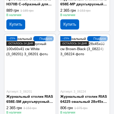
H370B С-образный для
658E-MP двухъярусный
дивана и кровати
100x60x41 см Grey
889 грн
2 365 грн
1 185 грн
3 153 грн
45x30x60 см Black
(3_08199)
В наличии
В наличии
(3_08193)
Купить
Купить
−25%
Подарок
−25%
Подарок
ОСТАЛОСЬ 24 ДНЯ
ОСТАЛОСЬ 24 ДНЯ
Артикул: 3_08201
Артикул: 3_08224
Журнальный столик RIAS
Журнальный столик RIAS
658E-SM двухъярусный
64225 овальный 28x45x60
100x60x41 см White
см Brown-Black (3_08224)
2 365 грн
806 грн
3 153 грн
1 075 грн
(3_08201)
В наличии
В наличии