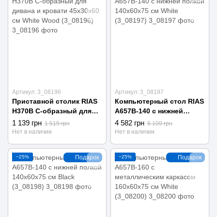
Артикул: 3_08196
Артикул: 3_08197
Приставной столик RIAS
Компьютерный стол RIAS
H370B С-образный для
A657B-140 с нижней
дивана и кровати
полкой 140x60x75 см
1 139 грн
4 582 грн
1 519 грн
6 109 грн
45x30x60 см White Wood
White (3_08197)
Нет в наличии
Нет в наличии
(3_08196)
−25%
Подарок
−25%
Подарок