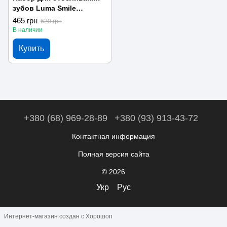
зубов Luma Smile
(2_004346)
465 грн
620 грн
В наличии
Купить
+380 (68) 969-28-89
+380 (93) 913-43-72
Контактная информация
Полная версия сайта
© 2026
Укр
Рус
Интернет-магазин создан с Хорошоп