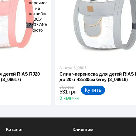
Артикул: 3_06618
я детей RIAS RJ20
Слинг-переноска для детей RIAS 
 (3_06617)
до 20кг 43×30см Grey (3_06618)
708 грн
Купить
531 грн
В наличии
Каталог
Клиентам