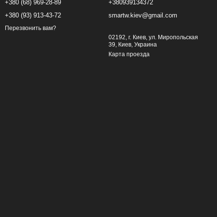
+380 (68) 969-28-89
+380939134372
+380 (93) 913-43-72
smartw.kiev@gmail.com
Перезвонить вам?
02192, г. Киев, ул. Миропольская
39, Киев, Украина
Карта проезда