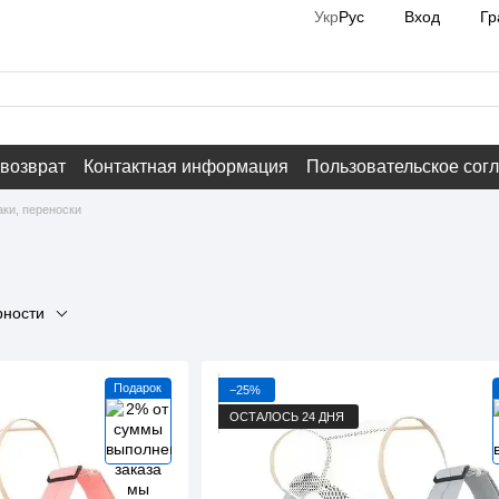
Вход
Гр
Укр
Рус
 возврат
Контактная информация
Пользовательское сог
аки, переноски
и
рности
Подарок
−25%
ОСТАЛОСЬ 24 ДНЯ