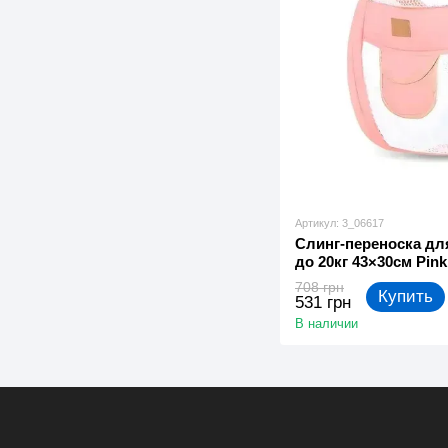
Артикул: 3_06617
Слинг-переноска дл
до 20кг 43×30см Pink
708 грн
Купить
531 грн
В наличии