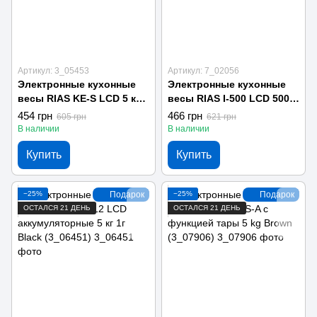
Артикул: 3_05453
Артикул: 7_02056
Электронные кухонные
Электронные кухонные
весы RIAS KE-S LCD 5 кг
весы RIAS I-500 LCD 500г
1г Коричневое дерво
0.1г Silver (7_02056)
454 грн
466 грн
605 грн
621 грн
(3_05453)
В наличии
В наличии
Купить
Купить
−25%
Подарок
−25%
Подарок
ОСТАЛСЯ 21 ДЕНЬ
ОСТАЛСЯ 21 ДЕНЬ