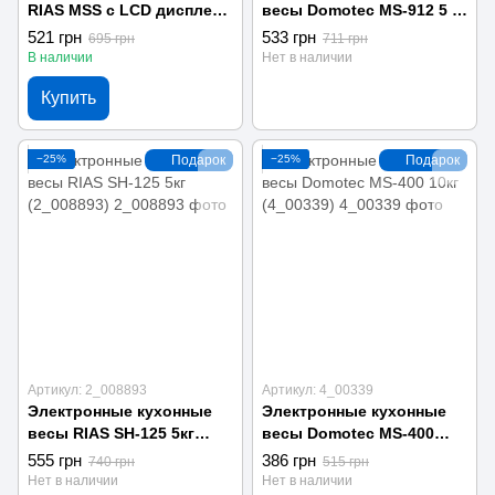
RIAS MSS с LCD дисплеем
весы Domotec MS-912 5 кг
0.1–500 г Black (3_08363)
Black (3_00055)
521 грн
533 грн
695 грн
711 грн
В наличии
Нет в наличии
Купить
−25%
Подарок
−25%
Подарок
Артикул: 2_008893
Артикул: 4_00339
Электронные кухонные
Электронные кухонные
весы RIAS SH-125 5кг
весы Domotec MS-400
(2_008893)
10кг (4_00339)
555 грн
386 грн
740 грн
515 грн
Нет в наличии
Нет в наличии