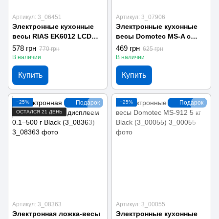
Артикул: 3_06451
Артикул: 3_07906
Электронные кухонные
Электронные кухонные
весы RIAS EK6012 LCD
весы Domotec MS-A с
аккумуляторные 5 кг 1г
функцией тары 5 kg
578 грн
469 грн
770 грн
625 грн
Black (3_06451)
Brown (3_07906)
В наличии
В наличии
Купить
Купить
−25%
Подарок
−25%
Подарок
ОСТАЛСЯ 21 ДЕНЬ
Артикул: 3_08363
Артикул: 3_00055
Электронная ложка-весы
Электронные кухонные