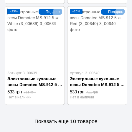
−25%
Подарок
−25%
Подарок
Артикул: 3_00639
Артикул: 3_00640
Электронные кухонные
Электронные кухонные
весы Domotec MS-912 5 кг
весы Domotec MS-912 5 кг
White (3_00639)
Red (3_00640)
533 грн
533 грн
711 грн
711 грн
Нет в наличии
Нет в наличии
Показать еще 10 товаров