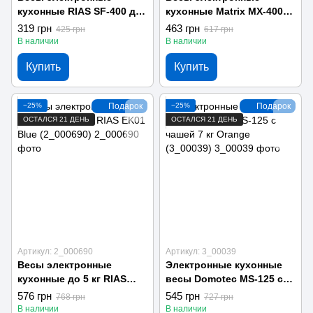
кухонные RIAS SF-400 до
кухонные Matrix MX-400
10кг (2_000554)
до 10 кг (2_006282)
319 грн
463 грн
425 грн
617 грн
В наличии
В наличии
Купить
Купить
−25%
Подарок
−25%
Подарок
ОСТАЛСЯ 21 ДЕНЬ
ОСТАЛСЯ 21 ДЕНЬ
Артикул: 2_000690
Артикул: 3_00039
Весы электронные
Электронные кухонные
кухонные до 5 кг RIAS
весы Domotec MS-125 с
EK01 Blue (2_000690)
чашей 7 кг Orange
576 грн
545 грн
768 грн
727 грн
(3_00039)
В наличии
В наличии