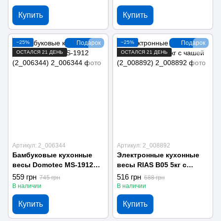
Купить
Купить
−25%
Подарок
−25%
Подарок
ОСТАЛСЯ 21 ДЕНЬ
ОСТАЛСЯ 21 ДЕНЬ
Артикул: 2_006344
Артикул: 2_008892
Бамбуковые кухонные
Электронные кухонные
весы Domotec MS-1912
весы RIAS В05 5кг с
(2_006344)
чашей (2_008892)
559 грн
516 грн
745 грн
688 грн
В наличии
В наличии
Купить
Купить