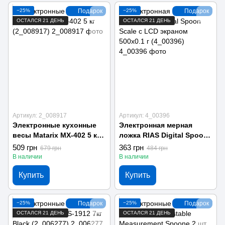
−25%
Подарок
−25%
Подарок
ОСТАЛСЯ 21 ДЕНЬ
ОСТАЛСЯ 21 ДЕНЬ
Артикул: 2_008917
Артикул: 4_00396
Электронные кухонные
Электронная мерная
весы Matarix MX-402 5 кг
ложка RIAS Digital Spoon
(2_008917)
Scale с LCD экраном
509 грн
363 грн
679 грн
484 грн
500x0.1 г (4_00396)
В наличии
В наличии
Купить
Купить
−25%
Подарок
−25%
Подарок
ОСТАЛСЯ 21 ДЕНЬ
ОСТАЛСЯ 21 ДЕНЬ