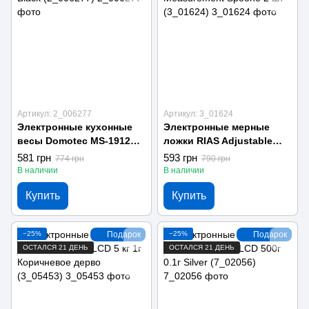
Артикул: 2_006277
Артикул: 3_01624
Электронные кухонные
Электронные мерные
весы Domotec MS-1912
ложки RIAS Adjustable
7кг Black (2_006277)
Measurement Spoone 2 шт
581 грн
593 грн
774 грн
790 грн
(3_01624)
В наличии
В наличии
Купить
Купить
−25%
Подарок
−25%
Подарок
ОСТАЛСЯ 21 ДЕНЬ
ОСТАЛСЯ 21 ДЕНЬ