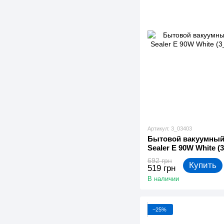
Артикул: 3_03403
Бытовой вакуумный
Sealer E 90W White (
692 грн
Купить
519 грн
В наличии
−25%