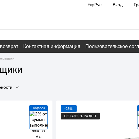
Вход
Гр
Укр
Рус
 возврат
Контактная информация
Пользовательское сог
аковщики
вщики
рности
Подарок
−25%
ОСТАЛОСЬ 24 ДНЯ