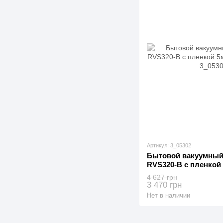
Артикул: 3_05302
Бытовой вакуумный
RVS320-B с пленкой 
(3_05302)
4 627 грн
3 470 грн
Нет в наличии