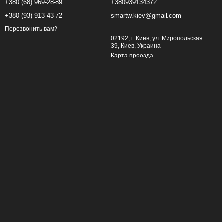
+380 (68) 969-28-89
+380939134372
+380 (93) 913-43-72
smartw.kiev@gmail.com
Перезвонить вам?
02192, г. Киев, ул. Миропольская
39, Киев, Украина
Карта проезда