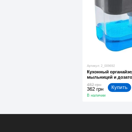
Артикул: 2_009692
Кухонный органайзе
мыльницей и дозато
482 грн
Купить
362 грн
В наличии