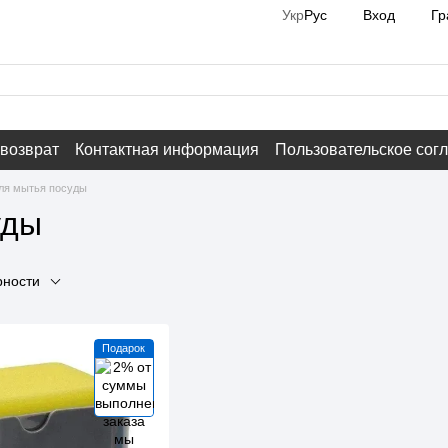
Вход
Гр
Укр
Рус
 возврат
Контактная информация
Пользовательское сог
ля мытья посуды
уды
рности
Подарок