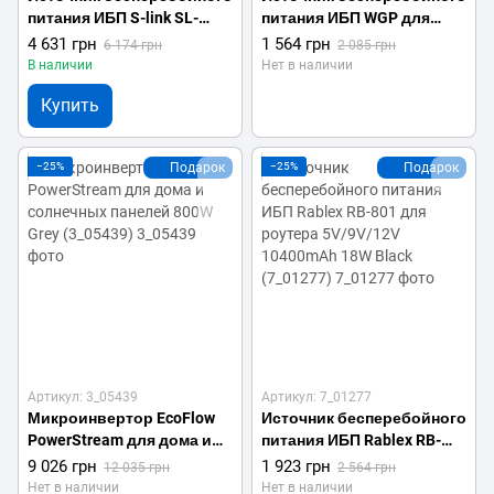
питания ИБП S-link SL-
питания ИБП WGP для
UP650 650VA Ups Black
роутера 5V/9V/12V
4 631 грн
1 564 грн
6 174 грн
2 085 грн
(3_02853)
10400mAh White (3_05362)
В наличии
Нет в наличии
Купить
−25%
Подарок
−25%
Подарок
Артикул: 3_05439
Артикул: 7_01277
Микроинвертор EcoFlow
Источник бесперебойного
PowerStream для дома и
питания ИБП Rablex RB-
солнечных панелей 800W
801 для роутера 5V/9V/12V
9 026 грн
1 923 грн
12 035 грн
2 564 грн
Grey (3_05439)
10400mAh 18W Black
Нет в наличии
Нет в наличии