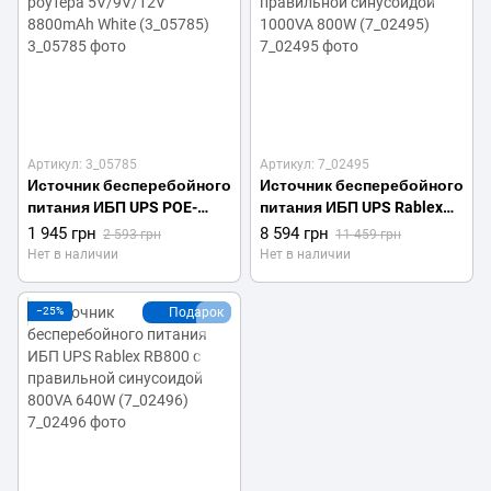
Артикул: 3_05785
Артикул: 7_02495
Источник бесперебойного
Источник бесперебойного
питания ИБП UPS POE-
питания ИБП UPS Rablex
631IP для роутера
RB1000 с правильной
1 945 грн
8 594 грн
2 593 грн
11 459 грн
5V/9V/12V 8800mAh White
синусоидой 1000VA 800W
Нет в наличии
Нет в наличии
(3_05785)
(7_02495)
−25%
Подарок