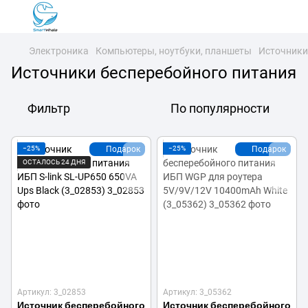
Электроника
Компьютеры, ноутбуки, планшеты
Источники
Источники бесперебойного питания
Фильтр
По популярности
−25%
Подарок
−25%
Подарок
ОСТАЛОСЬ 24 ДНЯ
Артикул: 3_02853
Артикул: 3_05362
Источник бесперебойного
Источник бесперебойного