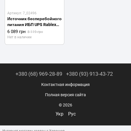
Артикул: 7_02496
Источник бесперебойного
питания ИБП UPS Rablex
RB800 с правильной
6 089 грн
8 119 грн
синусоидой 800VA 640W
Нет в наличии
(7_02496)
+380 (68) 969-28-89
+380 (93) 913-43-72
Контактная информация
Полная версия сайта
© 2026
Укр
Рус
Интернет-магазин создан с Хорошоп