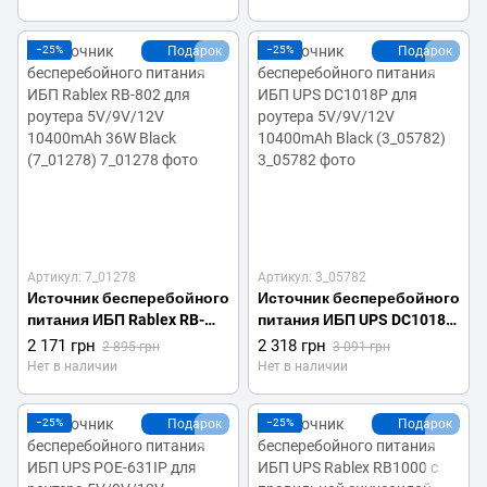
(7_01277)
−25%
Подарок
−25%
Подарок
Артикул: 7_01278
Артикул: 3_05782
Источник бесперебойного
Источник бесперебойного
питания ИБП Rablex RB-
питания ИБП UPS DC1018P
802 для роутера 5V/9V/12V
для роутера 5V/9V/12V
2 171 грн
2 318 грн
2 895 грн
3 091 грн
10400mAh 36W Black
10400mAh Black (3_05782)
Нет в наличии
Нет в наличии
(7_01278)
−25%
Подарок
−25%
Подарок