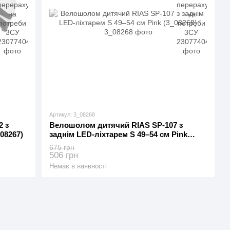
Артикул: 3_08268
2 з
Велошолом дитячий RIAS SP-107 з
08267)
заднім LED-ліхтарем S 49–54 см Pink
(3_08268)
675 грн
506 грн
Немає в наявності