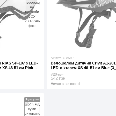
Артикул: 3_08267
RIAS SP-107 з LED-
Велошолом дитячий Crivit A1-201
 XS 46-51 см Pink
LED-ліхтарем XS 46–51 см Blue (3_
723 грн
542 грн
Немає в наявності
Подарунок