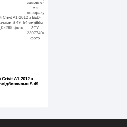
rivit A1-2012 з
ловідбивачами S 49–