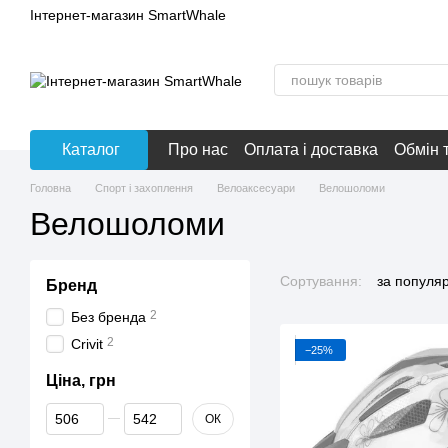
Перейти до основного контенту
Інтернет-магазин SmartWhale
Каталог
Про нас
Оплата і доставка
Обмін 
Головна
Спорт і захоплення
Велоаксесуари
Велошоломи
Велошоломи
Сортування:
за популя
Бренд
2
Без бренда
2
Crivit
−25%
Ціна, грн
Від Ціна, грн
До Ціна, грн
ОК