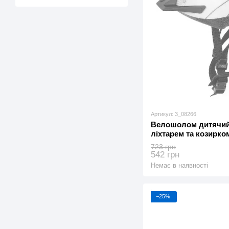
Артикул: 3_08266
Велошолом дитячий 
ліхтарем та козирком
(3_08266)
723 грн
542 грн
Немає в наявності
−25%