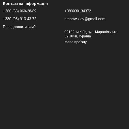
Контактна інформація
+380 (68) 969-28-89
+380939134372
+380 (93) 913-43-72
smartw.kiev@gmail.com
Передзвонити вам?
02192, м Київ, вул. Миропільська
39, Київ, Україна
Мапа проїзду