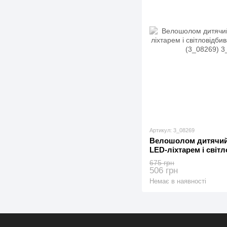
Артикул: 3_08269
Велошолом дитячий C
LED-ліхтарем і світ
54 см Blue (3_08269)
675 грн
506 грн
Немає в наявності