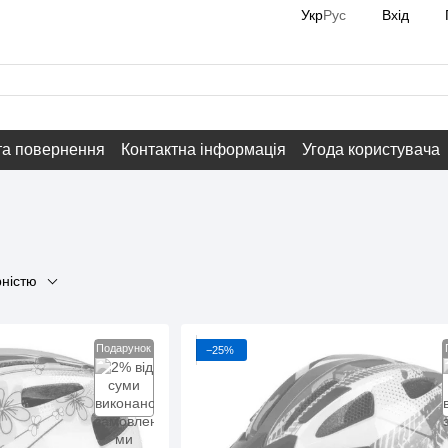
Вхід
Укр
Рус
та повернення
Контактна інформація
Угода користувача
рністю
Подарунок
−25%