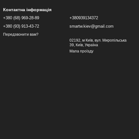
Контактна інформація
+380 (68) 969-28-89
+380939134372
+380 (93) 913-43-72
smartw.kiev@gmail.com
Передзвонити вам?
02192, м Київ, вул. Миропільська
39, Київ, Україна
Мапа проїзду