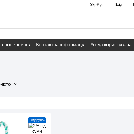
Вхід
Укр
Рус
та повернення
Контактна інформація
Угода користувача
рністю
Подарунок