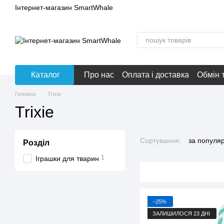
Перейти до основного контенту
Інтернет-магазин SmartWhale
Каталог
Про нас
Оплата і доставка
Обмін 
Головна
Trixie
Trixie
Сортування:
за популя
Розділ
1
Іграшки для тварин
−25%
ЗАЛИШИЛОСЯ 23 ДНІ