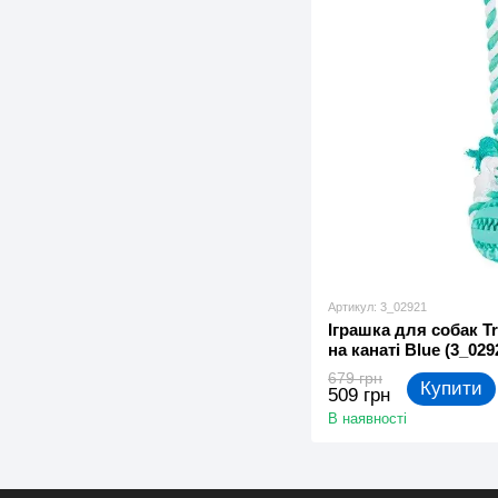
Артикул: 3_02921
Іграшка для собак Tr
на канаті Blue (3_029
679 грн
Купити
509 грн
В наявності