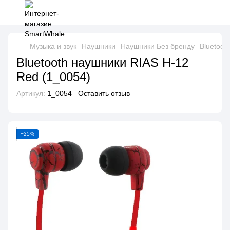
Музыка и звук
Наушники
Наушники Без бренду
Bluetoot
Bluetooth наушники RIAS H-12
Red (1_0054)
Артикул:
1_0054
Оставить отзыв
−25%