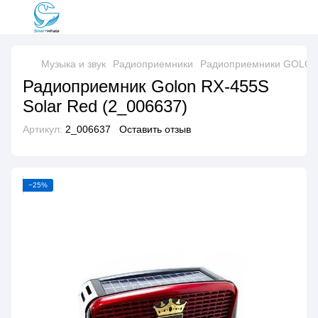
Музыка и звук
Радиоприемники
Радиоприемники GOLO
Радиоприемник Golon RX-455S
Solar Red (2_006637)
Артикул:
2_006637
Оставить отзыв
−25%