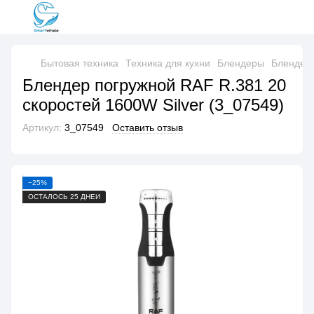
Бытовая техника
Техника для кухни
Блендеры
Блендер
Блендер погружной RAF R.381 20
скоростей 1600W Silver (3_07549)
Артикул:
3_07549
Оставить отзыв
−25%
ОСТАЛОСЬ 25 ДНЕЙ