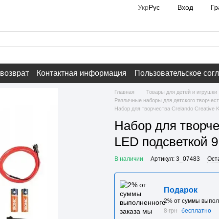
Вход
Гр
Укр
Рус
 возврат
Контактная информация
Пользовательское сог
Главная
Товары для детей и игрушки
Различные наборы для детского творчест
Набор для творчества Crelando Creative K
Набор для творчес
LED подсветкой 9
В наличии
Артикул: 3_07483
Ост
Подарок
2% от суммы выпол
8 грн
бесплатно