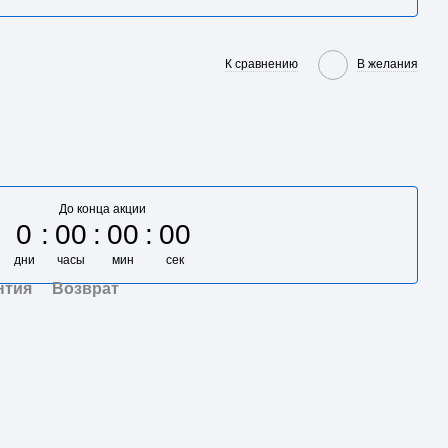
К сравнению
В желания
До конца акции
0
00
00
00
дни
часы
мин
сек
нтия
Возврат