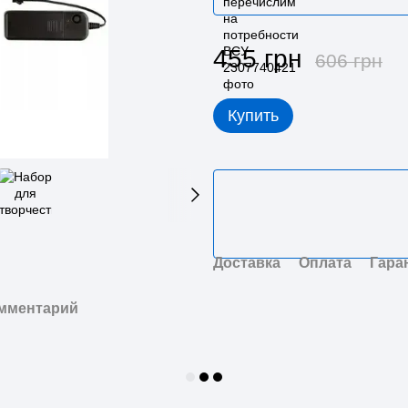
455 грн
606 грн
Купить
Доставка
Оплата
Гара
омментарий