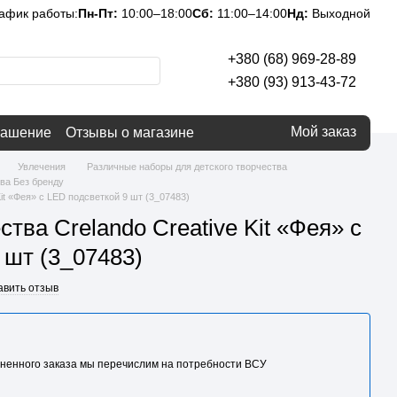
афик работы:
Пн-Пт:
10:00–18:00
Сб:
11:00–14:00
Нд:
Выходной
+380 (68) 969-28-89
+380 (93) 913-43-72
Мой заказ
лашение
Отзывы о магазине
Увлечения
Различные наборы для детского творчества
ва Без бренду
it «Фея» с LED подсветкой 9 шт (3_07483)
тва Crelando Creative Kit «Фея» с
 шт (3_07483)
авить отзыв
ненного заказа мы перечислим на потребности BCУ