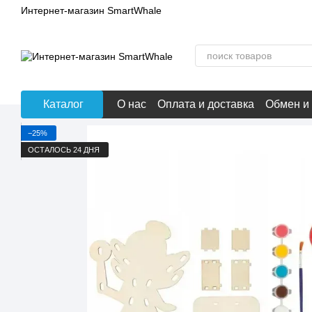
Перейти к основному контенту
Интернет-магазин SmartWhale
Каталог
О нас
Оплата и доставка
Обмен и
−25%
ОСТАЛОСЬ 24 ДНЯ