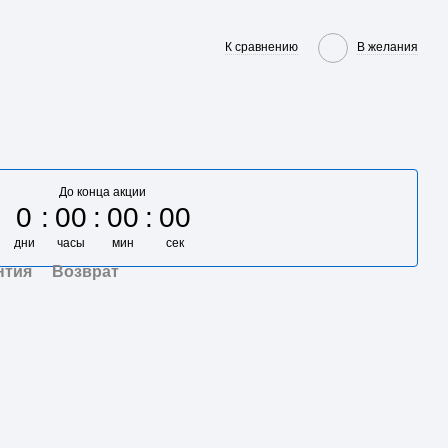
К сравнению
В желания
До конца акции
0
00
00
00
дни
часы
мин
сек
нтия
Возврат