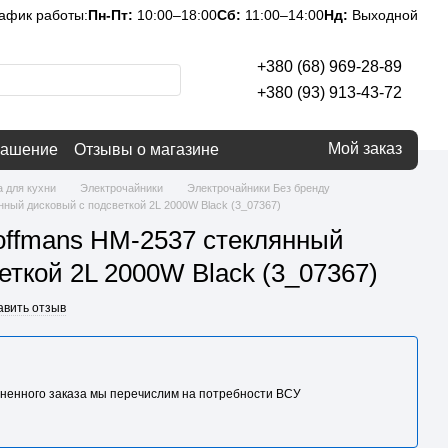
афик работы:
Пн-Пт:
10:00–18:00
Сб:
11:00–14:00
Нд:
Выходной
+380 (68) 969-28-89
+380 (93) 913-43-72
Мой заказ
лашение
Отзывы о магазине
а для кухни
Электрочайники
Электрочайники Без бренду
ный дисковый с подсветкой 2L 2000W Black (3_07367)
offmans HM-2537 стеклянный
еткой 2L 2000W Black (3_07367)
авить отзыв
ненного заказа мы перечислим на потребности BCУ