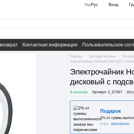
Вход
Гр
Укр
Рус
 возврат
Контактная информация
Пользовательское сог
Главная
Бытовая техника
Техник
Электрочайник Hoffmans HM-2537 стеклян
Электрочайник H
дисковый с подсв
В наличии
Артикул: 3_07367
Ост
Подарок
2% от суммы выпол
8 грн
бесплатно