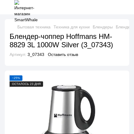
Бытовая техника
Техника для кухни
Блендеры
Блендер
Блендер-чоппер Hoffmans HM-
8829 3L 1000W Silver (3_07343)
Артикул:
3_07343
Оставить отзыв
−25%
ОСТАЛОСЬ 23 ДНЯ