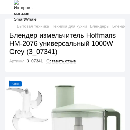
Бытовая техника
Техника для кухни
Блендеры
Блендер
Блендер-измельчитель Hoffmans
HM-2076 универсальный 1000W
Grey (3_07341)
Артикул:
3_07341
Оставить отзыв
−25%