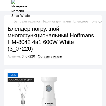
Бытовая техника
Техника для кухни
Блендеры
Блендер
Блендер погружной
многофункциональный Hoffmans
HM-8042 4в1 600W White
(3_07220)
Артикул:
3_07220
Оставить отзыв
−25%
ОСТАЛОСЬ 24 ДНЯ