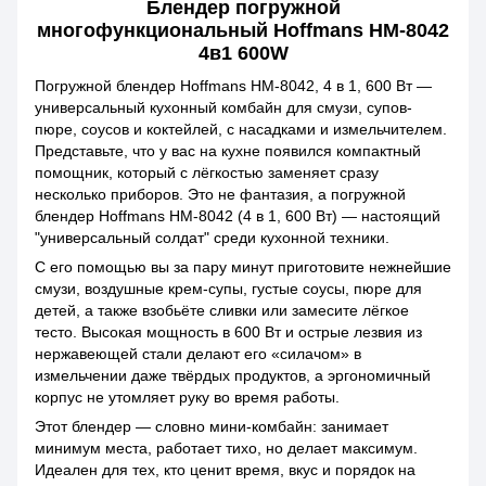
Блендер погружной
многофункциональный Hoffmans HM-8042
4в1 600W
Погружной блендер Hoffmans HM-8042, 4 в 1, 600 Вт —
универсальный кухонный комбайн для смузи, супов-
пюре, соусов и коктейлей, с насадками и измельчителем.
Представьте, что у вас на кухне появился компактный
помощник, который с лёгкостью заменяет сразу
несколько приборов. Это не фантазия, а погружной
блендер Hoffmans HM-8042 (4 в 1, 600 Вт) — настоящий
"универсальный солдат" среди кухонной техники.
С его помощью вы за пару минут приготовите нежнейшие
смузи, воздушные крем-супы, густые соусы, пюре для
детей, а также взобьёте сливки или замесите лёгкое
тесто. Высокая мощность в 600 Вт и острые лезвия из
нержавеющей стали делают его «силачом» в
измельчении даже твёрдых продуктов, а эргономичный
корпус не утомляет руку во время работы.
Этот блендер — словно мини-комбайн: занимает
минимум места, работает тихо, но делает максимум.
Идеален для тех, кто ценит время, вкус и порядок на