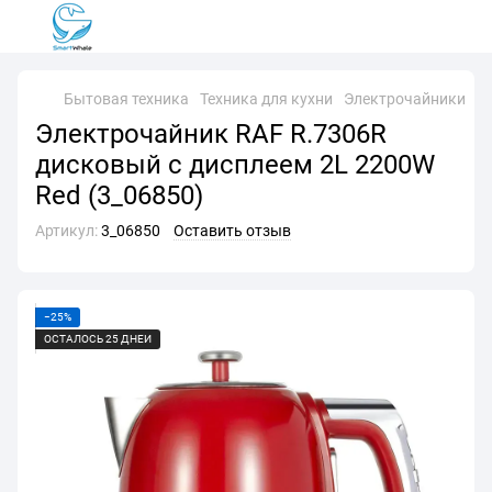
Бытовая техника
Техника для кухни
Электрочайники
Э
Электрочайник RAF R.7306R
дисковый с дисплеем 2L 2200W
Red (3_06850)
Артикул:
3_06850
Оставить отзыв
−25%
ОСТАЛОСЬ 25 ДНЕЙ