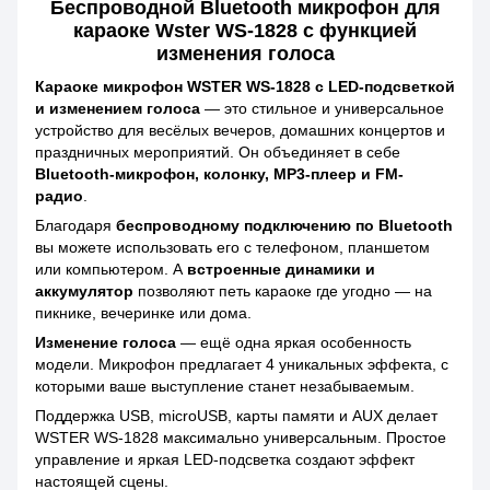
Беспроводной Bluetooth микрофон для
караоке Wster WS-1828 с функцией
изменения голоса
Караоке микрофон WSTER WS-1828 с LED-подсветкой
и изменением голоса
— это стильное и универсальное
устройство для весёлых вечеров, домашних концертов и
праздничных мероприятий. Он объединяет в себе
Bluetooth-микрофон, колонку, MP3-плеер и FM-
радио
.
Благодаря
беспроводному подключению по Bluetooth
вы можете использовать его с телефоном, планшетом
или компьютером. А
встроенные динамики и
аккумулятор
позволяют петь караоке где угодно — на
пикнике, вечеринке или дома.
Изменение голоса
— ещё одна яркая особенность
модели. Микрофон предлагает 4 уникальных эффекта, с
которыми ваше выступление станет незабываемым.
Поддержка USB, microUSB, карты памяти и AUX делает
WSTER WS-1828 максимально универсальным. Простое
управление и яркая LED-подсветка создают эффект
настоящей сцены.