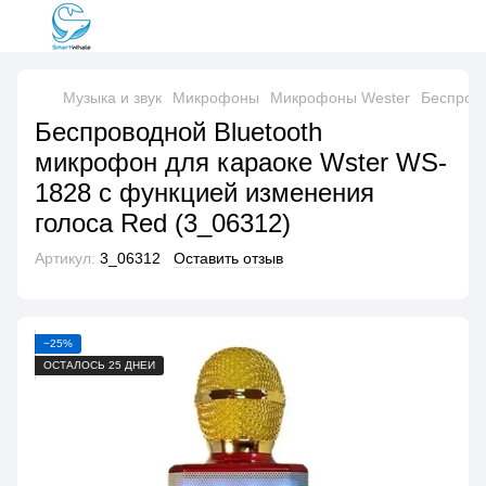
Музыка и звук
Микрофоны
Микрофоны Wester
Беспрово
Беспроводной Bluetooth
микрофон для караоке Wster WS-
1828 с функцией изменения
голоса Red (3_06312)
Артикул:
3_06312
Оставить отзыв
−25%
ОСТАЛОСЬ 25 ДНЕЙ