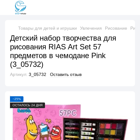
Товары для детей и игрушки
Увлечения
Рисование
Рисо
Детский набор творчества для
рисования RIAS Art Set 57
предметов в чемодане Pink
(3_05732)
Артикул:
3_05732
Оставить отзыв
−25%
ОСТАЛОСЬ 24 ДНЯ