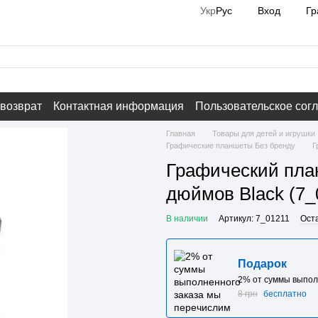
Вход
Гр
Укр
Рус
 возврат
Контактная информация
Пользовательское сог
Главная
Товары для детей и игрушки
Графические планшеты Без бренду
Г
Графический пла
дюймов Black (7_
В наличии
Артикул: 7_01211
Ост
Подарок
2% от суммы выпол
8 грн
бесплатно