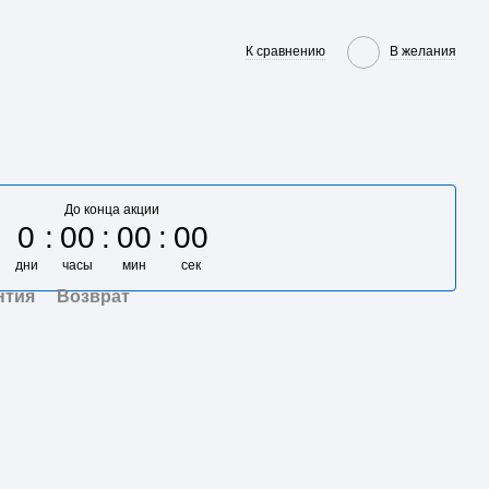
К сравнению
В желания
До конца акции
0
00
00
00
дни
часы
мин
сек
нтия
Возврат