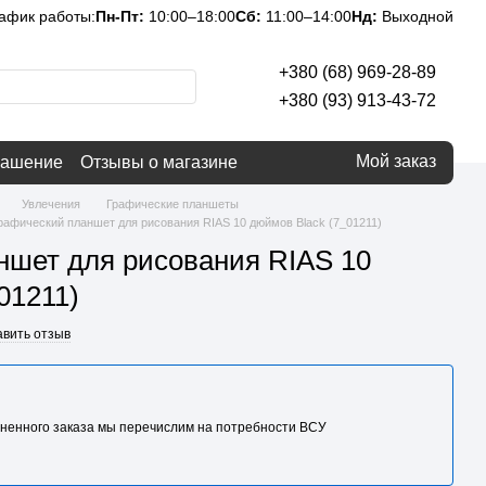
афик работы:
Пн-Пт:
10:00–18:00
Сб:
11:00–14:00
Нд:
Выходной
+380 (68) 969-28-89
+380 (93) 913-43-72
Мой заказ
лашение
Отзывы о магазине
Увлечения
Графические планшеты
рафический планшет для рисования RIAS 10 дюймов Black (7_01211)
ншет для рисования RIAS 10
01211)
авить отзыв
ненного заказа мы перечислим на потребности BCУ