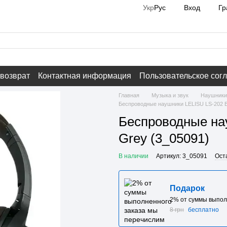
Вход
Гр
Укр
Рус
 возврат
Контактная информация
Пользовательское сог
Главная
Музыка и звук
Наушники
Беспроводные наушники LELISU LS-202 Bl
Беспроводные нау
Grey (3_05091)
В наличии
Артикул: 3_05091
Ост
Подарок
2% от суммы выпол
8 грн
бесплатно