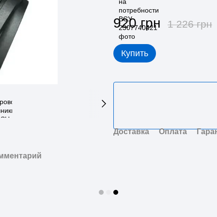
920 грн
1 226 грн
Купить
Доставка
Оплата
Гара
омментарий