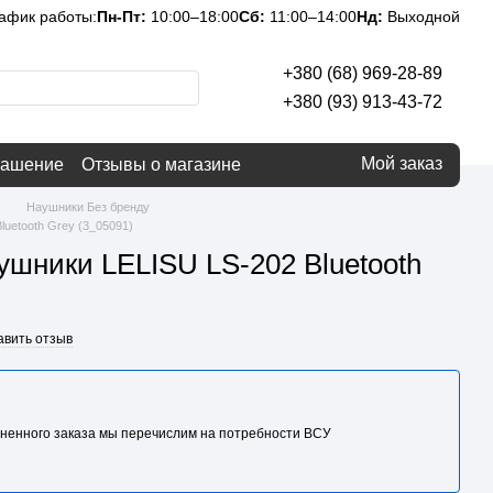
афик работы:
Пн-Пт:
10:00–18:00
Сб:
11:00–14:00
Нд:
Выходной
+380 (68) 969-28-89
+380 (93) 913-43-72
Мой заказ
лашение
Отзывы о магазине
Наушники Без бренду
uetooth Grey (3_05091)
шники LELISU LS-202 Bluetooth
авить отзыв
ненного заказа мы перечислим на потребности BCУ