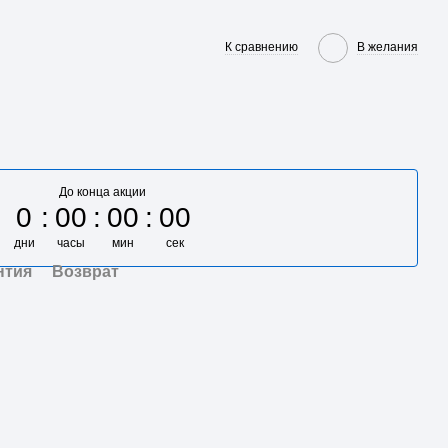
К сравнению
В желания
До конца акции
0
00
00
00
дни
часы
мин
сек
нтия
Возврат