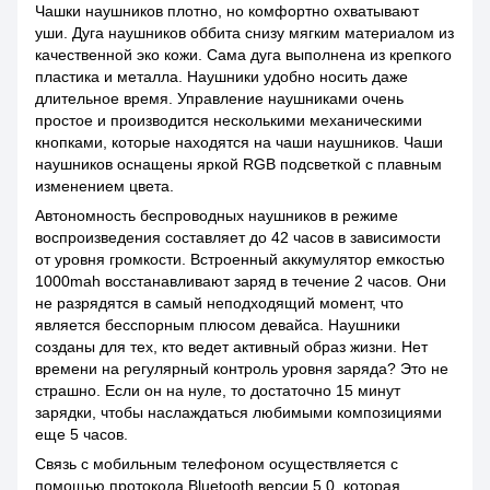
Чашки наушников плотно, но комфортно охватывают
уши. Дуга наушников оббита снизу мягким материалом из
качественной эко кожи. Сама дуга выполнена из крепкого
пластика и металла. Наушники удобно носить даже
длительное время. Управление наушниками очень
простое и производится несколькими механическими
кнопками, которые находятся на чаши наушников. Чаши
наушников оснащены яркой RGB подсветкой с плавным
изменением цвета.
Автономность беспроводных наушников в режиме
воспроизведения составляет до 42 часов в зависимости
от уровня громкости. Встроенный аккумулятор емкостью
1000mah восстанавливают заряд в течение 2 часов. Они
не разрядятся в самый неподходящий момент, что
является бесспорным плюсом девайса. Наушники
созданы для тех, кто ведет активный образ жизни. Нет
времени на регулярный контроль уровня заряда? Это не
страшно. Если он на нуле, то достаточно 15 минут
зарядки, чтобы наслаждаться любимыми композициями
еще 5 часов.
Связь с мобильным телефоном осуществляется с
помощью протокола Bluetooth версии 5.0, которая