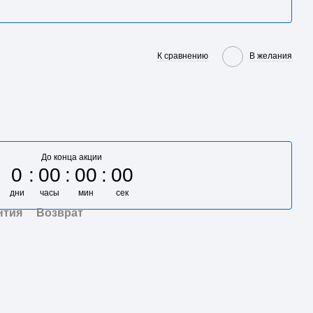
К сравнению
В желания
До конца акции
0
00
00
00
дни
часы
мин
сек
нтия
Возврат