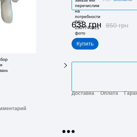
638 грн
850 грн
Купить
Доставка
Оплата
Гара
омментарий