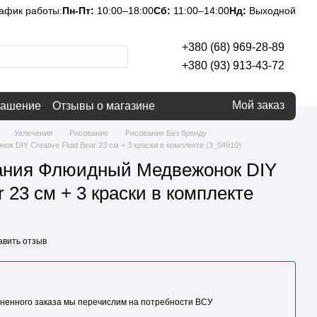
афик работы:
Пн-Пт:
10:00–18:00
Сб:
11:00–14:00
Нд:
Выходной
+380 (68) 969-28-89
+380 (93) 913-43-72
Мой заказ
лашение
Отзывы о магазине
Увлечения
Рисование
Рисование Без бренду
 DIY Creative Fluid Bear 23 см + 3 краски в комплекте (3_04910)
ания Флюидный Медвежонок DIY
ar 23 см + 3 краски в комплекте
авить отзыв
ненного заказа мы перечислим на потребности BCУ