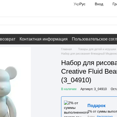
Вход
Гр
Укр
Рус
 возврат
Контактная информация
Пользовательское сог
Главная
Товары для детей и игрушки
Набор для рисования Флюидный Медвежонок
Набор для рисов
Creative Fluid Be
(3_04910)
В наличии
Артикул: 3_04910
Ост
Подарок
2% от суммы выпол
8 грн
бесплатно