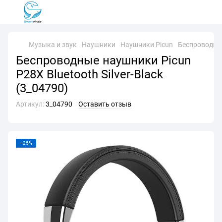
Музыка и звук
Наушники
Наушники Picun
Беспроводные
Беспроводные наушники Picun
P28X Bluetooth Silver-Black
(3_04790)
Артикул:
3_04790
Оставить отзыв
−25%