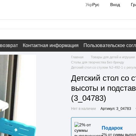
Вход
Гр
Укр
Рус
 возврат
Контактная информация
Пользовательское сог
Главная
Товары для детей и игрушки
Столы для творчества Без бренду
Детский стол со стулом NJ-492-1 с регу
Детский стол со 
высоты и подстав
(3_04783)
Нет в наличии
Артикул: 3_04783
Подарок
2% от суммы выпол