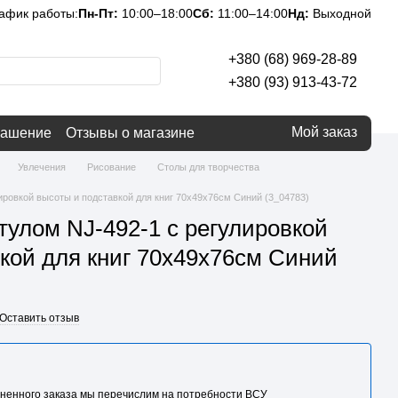
афик работы:
Пн-Пт:
10:00–18:00
Сб:
11:00–14:00
Нд:
Выходной
+380 (68) 969-28-89
+380 (93) 913-43-72
Мой заказ
лашение
Отзывы о магазине
Увлечения
Рисование
Столы для творчества
лировкой высоты и подставкой для книг 70х49x76см Синий (3_04783)
стулом NJ-492-1 с регулировкой
кой для книг 70х49x76см Синий
Оставить отзыв
ненного заказа мы перечислим на потребности BCУ