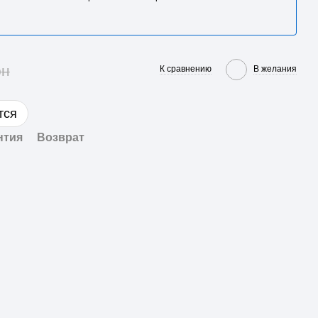
рн
К сравнению
В желания
тся
нтия
Возврат