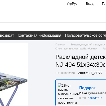
Вход
Гр
Укр
Рус
 возврат
Контактная информация
Пользовательское сог
Главная
Товары для детей и игрушки
Столы для творчества Без бренду
Ра
Раскладной детск
NJ-494 51x34x30с
Нет в наличии
Артикул: 3_04779
Подарок
2% от суммы выпол
8 грн
бесплатно