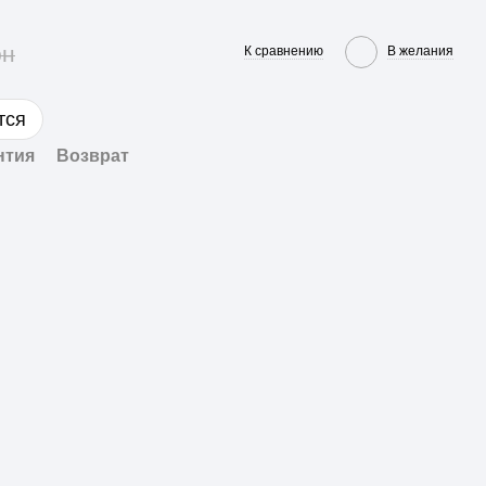
рн
К сравнению
В желания
тся
нтия
Возврат