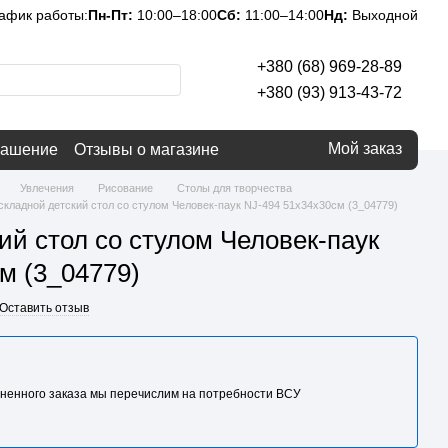
афик работы:
Пн-Пт:
10:00–18:00
Сб:
11:00–14:00
Нд:
Выходной
+380 (68) 969-28-89
+380 (93) 913-43-72
Мой заказ
лашение
Отзывы о магазине
Увлечения
Рисование
Столы для творчества
складной детский стол со стулом Человек-паук NJ-494 51x34x30см (3_04779)
ий стол со стулом Человек-паук
м (3_04779)
Оставить отзыв
ненного заказа мы перечислим на потребности BCУ