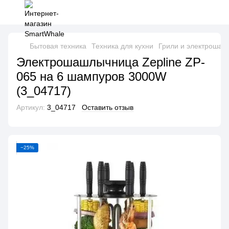
Бытовая техника
Техника для кухни
Грили и электроша
Электрошашлычница Zepline ZP-
065 на 6 шампуров 3000W
(3_04717)
Артикул:
3_04717
Оставить отзыв
−25%