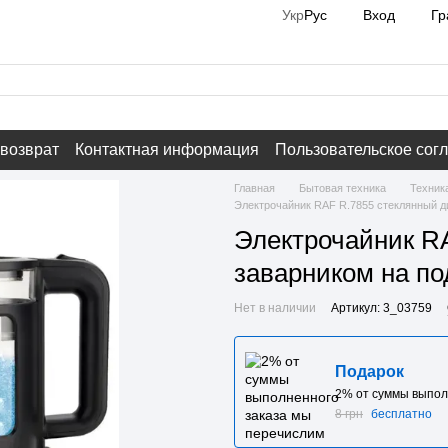
Вход
Гр
Укр
Рус
 возврат
Контактная информация
Пользовательское сог
Главная
Бытовая техника
Техник
Электрочайник RAF R.7855 стеклянный ди
Электрочайник R
заварником на по
Нет в наличии
Артикул: 3_03759
Подарок
2% от суммы выпол
8 грн
бесплатно