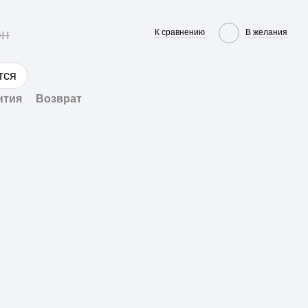
рн
К сравнению
В желания
тся
нтия
Возврат