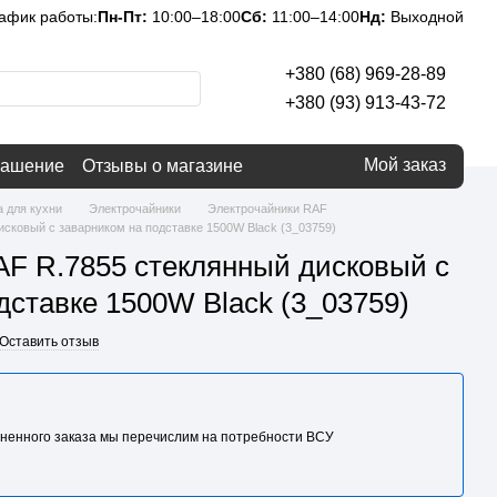
афик работы:
Пн-Пт:
10:00–18:00
Сб:
11:00–14:00
Нд:
Выходной
+380 (68) 969-28-89
+380 (93) 913-43-72
Мой заказ
лашение
Отзывы о магазине
а для кухни
Электрочайники
Электрочайники RAF
сковый с заварником на подставке 1500W Black (3_03759)
AF R.7855 стеклянный дисковый с
дставке 1500W Black (3_03759)
Оставить отзыв
ненного заказа мы перечислим на потребности BCУ