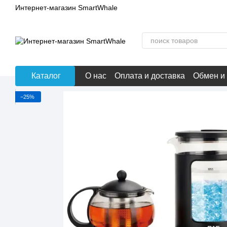
Перейти к основному контенту
Интернет-магазин SmartWhale
Каталог
О нас
Оплата и доставка
Обмен и
−25%