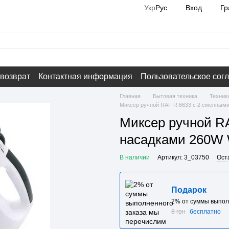
Вход
Гр
Укр
Рус
 возврат
Контактная информация
Пользовательское сог
Главная
Бытовая техника
Техник
Миксер ручной RAF R.6633 с 2 сменными
Миксер ручной R
насадками 260W W
В наличии
Артикул: 3_03750
Ост
Подарок
2% от суммы выпол
8 грн
бесплатно