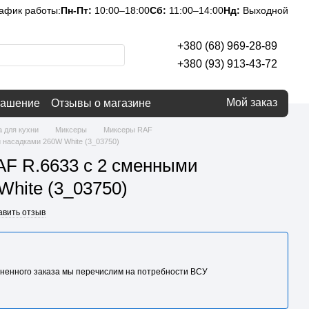
афик работы:
Пн-Пт:
10:00–18:00
Сб:
11:00–14:00
Нд:
Выходной
+380 (68) 969-28-89
+380 (93) 913-43-72
Мой заказ
лашение
Отзывы о магазине
а для кухни
Миксеры
Миксеры RAF
 насадками 260W White (3_03750)
AF R.6633 с 2 сменными
hite (3_03750)
авить отзыв
ненного заказа мы перечислим на потребности BCУ