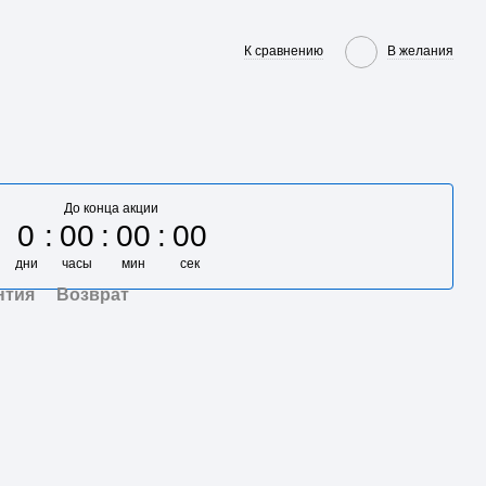
К сравнению
В желания
До конца акции
0
00
00
00
дни
часы
мин
сек
нтия
Возврат