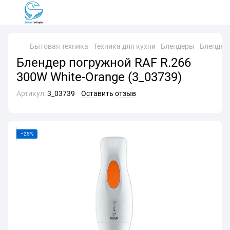
Бытовая техника
Техника для кухни
Блендеры
Блендер
Блендер погружной RAF R.266
300W White-Orange (3_03739)
Артикул:
3_03739
Оставить отзыв
−25%