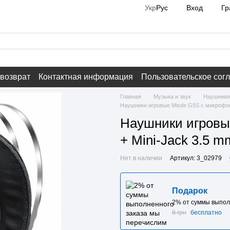
Вход
Гр
Укр
Рус
 возврат
Контактная информация
Пользовательское сог
Главная
Музыка и звук
Наушники
Наушники игровые Misde G5S с микрофоно
Наушники игровы
+ Mini-Jack 3.5 m
Нет в наличии
Артикул: 3_02979
Подарок
2% от суммы выпол
8 грн
бесплатно