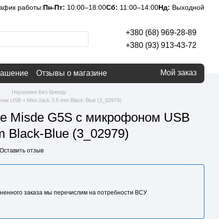
афик работы:
Пн-Пт:
10:00–18:00
Сб:
11:00–14:00
Нд:
Выходной
+380 (68) 969-28-89
+380 (93) 913-43-72
Мой заказ
лашение
Отзывы о магазине
Наушники Без бренду
м USB + Mini-Jack 3.5 mm Black-Blue (3_02979)
е Misde G5S с микрофоном USB
m Black-Blue (3_02979)
Оставить отзыв
ненного заказа мы перечислим на потребности BCУ