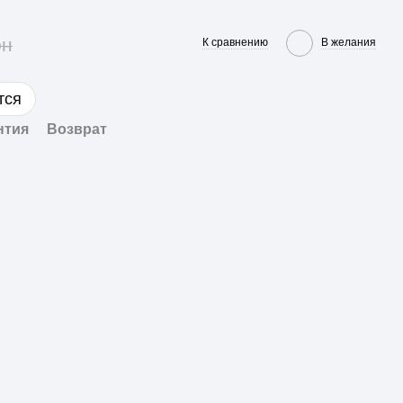
рн
К сравнению
В желания
тся
нтия
Возврат