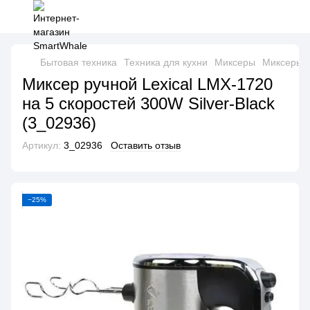
Бытовая техника
Техника для кухни
Миксеры
Миксеры L
Миксер ручной Lexical LMX-1720
на 5 скоростей 300W Silver-Black
(3_02936)
Артикул:
3_02936
Оставить отзыв
−25%