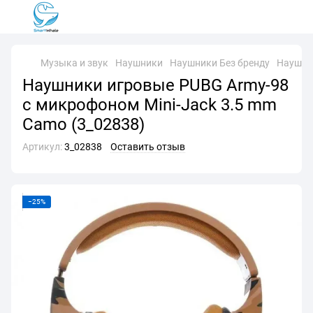
Музыка и звук
Наушники
Наушники Без бренду
Наушник
Наушники игровые PUBG Army-98
с микрофоном Mini-Jack 3.5 mm
Camo (3_02838)
Артикул:
3_02838
Оставить отзыв
−25%