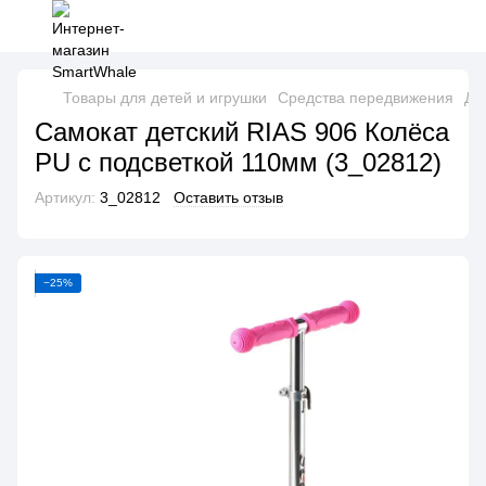
Товары для детей и игрушки
Средства передвижения
Де
Самокат детский RIAS 906 Колёса
PU с подсветкой 110мм (3_02812)
Артикул:
3_02812
Оставить отзыв
−25%