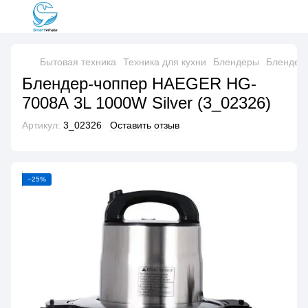
Бытовая техника
Техника для кухни
Блендеры
Блендер
Блендер-чоппер HAEGER HG-
7008А 3L 1000W Silver (3_02326)
Артикул:
3_02326
Оставить отзыв
−25%