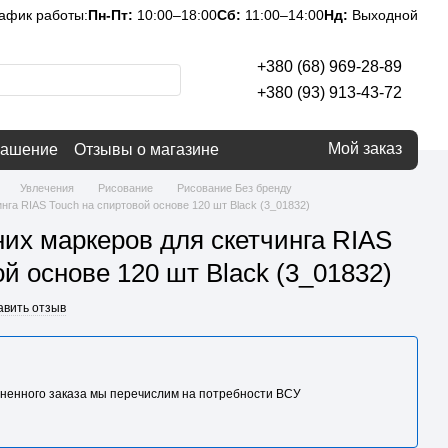
афик работы:
Пн-Пт:
10:00–18:00
Сб:
11:00–14:00
Нд:
Выходной
+380 (68) 969-28-89
+380 (93) 913-43-72
Мой заказ
лашение
Отзывы о магазине
Увлечения
Рисование
Рисование Без бренду
нга RIAS Touch на спиртовой основе 120 шт Black (3_01832)
их маркеров для скетчинга RIAS
ой основе 120 шт Black (3_01832)
авить отзыв
ненного заказа мы перечислим на потребности BCУ