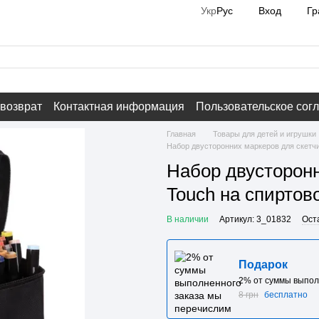
Вход
Гр
Укр
Рус
 возврат
Контактная информация
Пользовательское сог
Главная
Товары для детей и игрушки
Набор двусторонних маркеров для скетчи
Набор двусторонн
Touch на спиртов
В наличии
Артикул: 3_01832
Ост
Подарок
2% от суммы выпол
8 грн
бесплатно