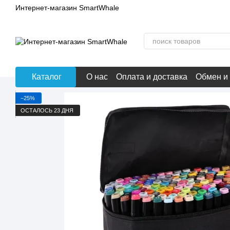
Перейти к основному контенту
Интернет-магазин SmartWhale
Каталог
О нас
Оплата и доставка
Обмен и
−25%
ОСТАЛОСЬ 23 ДНЯ