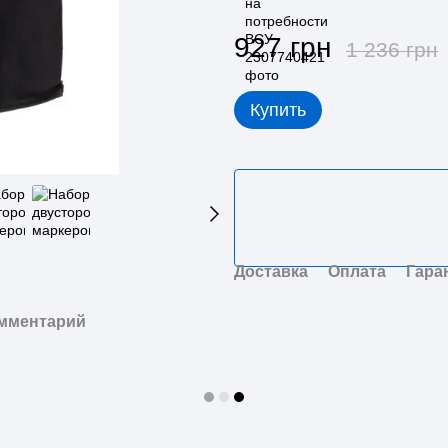
927 грн
1 236 грн
Купить
Доставка
Оплата
Гара
омментарий