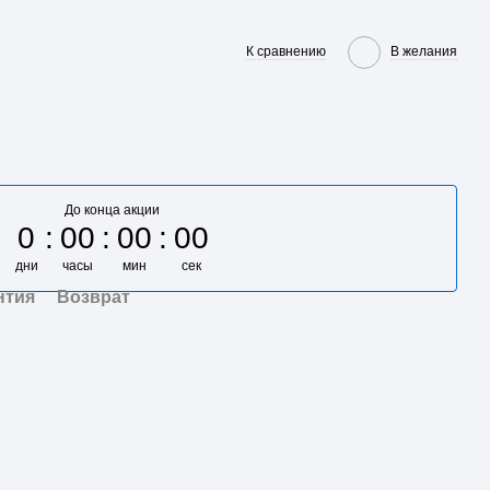
К сравнению
В желания
До конца акции
0
00
00
00
дни
часы
мин
сек
нтия
Возврат