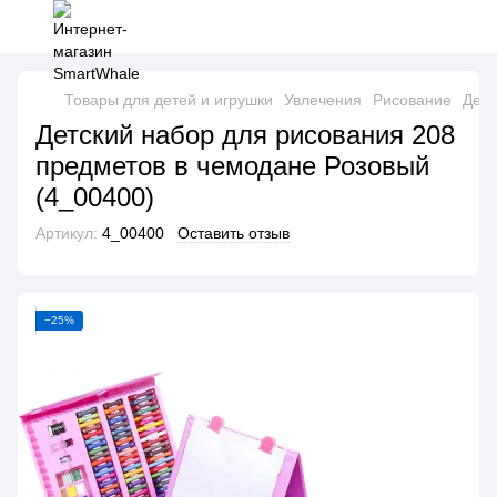
Товары для детей и игрушки
Увлечения
Рисование
Детс
Детский набор для рисования 208
предметов в чемодане Розовый
(4_00400)
Артикул:
4_00400
Оставить отзыв
−25%