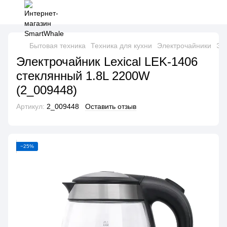
Бытовая техника
Техника для кухни
Электрочайники
Эл
Электрочайник Lexical LEK-1406
стеклянный 1.8L 2200W
(2_009448)
Артикул:
2_009448
Оставить отзыв
−25%