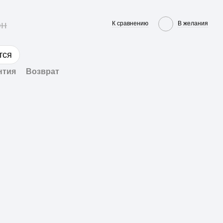
рн
К сравнению
В желания
тся
нтия
Возврат