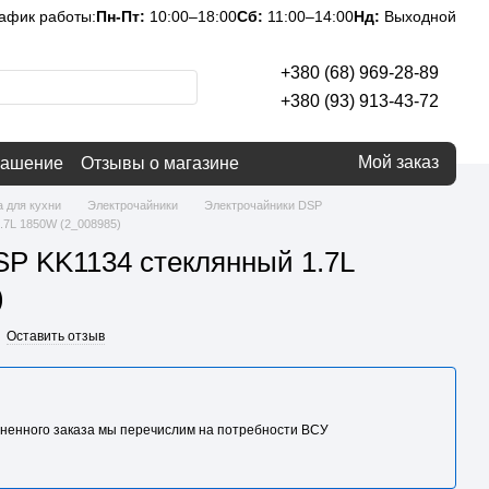
афик работы:
Пн-Пт:
10:00–18:00
Сб:
11:00–14:00
Нд:
Выходной
+380 (68) 969-28-89
+380 (93) 913-43-72
Мой заказ
лашение
Отзывы о магазине
а для кухни
Электрочайники
Электрочайники DSP
.7L 1850W (2_008985)
SP KK1134 стеклянный 1.7L
)
Оставить отзыв
ненного заказа мы перечислим на потребности BCУ