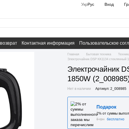
Вход
Гр
Укр
Рус
 возврат
Контактная информация
Пользовательское сог
Главная
Бытовая техника
Техник
Электрочайник DSP KK1134 стеклянный 1
Электрочайник D
1850W (2_008985
Нет в наличии
Артикул: 2_008985
Подарок
2% от суммы выпол
8 грн
бесплатно