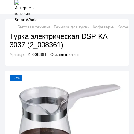
Бытовая техника
Техника для кухни
Кофеварки
Кофевар
Турка электрическая DSP KA-
3037 (2_008361)
Артикул:
2_008361
Оставить отзыв
−25%