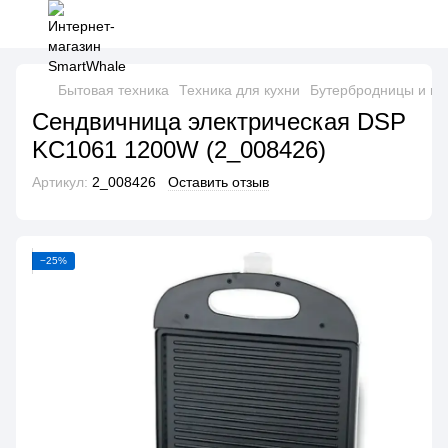
Бытовая техника
Техника для кухни
Бутербродницы и в
Сендвичница электрическая DSP
KC1061 1200W (2_008426)
Артикул:
2_008426
Оставить отзыв
−25%